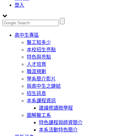
登入
Toggle
高中生專區
navigation
醫工知多少
本校招生亮點
特色與亮點
人才培育
職涯規劃
學系簡介影片
與高中生之鏈結
招生訊息
本系課程資訊
建議修讀微學程
圖解醫工系
特色課程與師資簡介
本系活動特色簡介