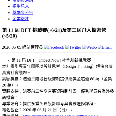
活動與演講
招生訊息
獎學金公告
企業徵才
第 11 屆 DFT 挑戰賽(~6/21)及第三屆飛人探索營
(~5/20)
2026-05-05
網站管理員
一、 第 11 屆 DFT：Impact Now! 社會創新挑戰賽
本計畫引導青年團隊以設計思考（Design Thinking）解決台灣
真實社會議題。
高額獎勵：透過三階段晉級賽制提供總獎金超過 80 萬（金獎
20 萬）。
實踐支持：決賽前三名享有募資陪跑計畫；優秀學員有海外參
訪機會。
專業培育：提供多堂免費設計思考與實戰選修課程。
報名截止：2026 年 06 月 21 日（日）。