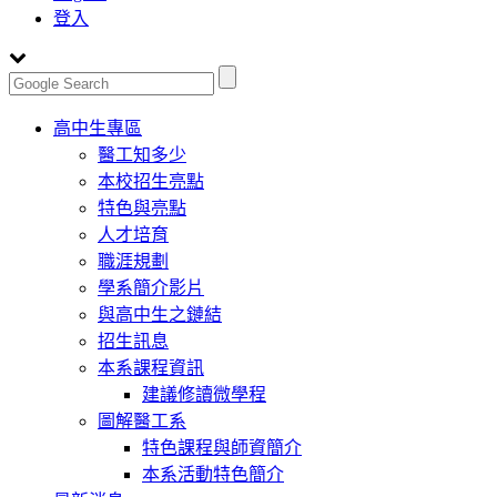
登入
Toggle
高中生專區
navigation
醫工知多少
本校招生亮點
特色與亮點
人才培育
職涯規劃
學系簡介影片
與高中生之鏈結
招生訊息
本系課程資訊
建議修讀微學程
圖解醫工系
特色課程與師資簡介
本系活動特色簡介