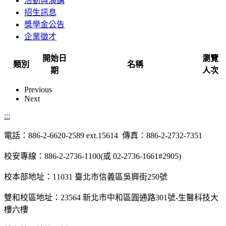
活動與演講
招生訊息
獎學金公告
企業徵才
開始日
瀏覽
類別
名稱
期
人次
Previous
Next
:::
電話：
886-2-6620-2589
ext.15614
傳真：
886-2-2732-7351
校安專線：
886-2-2736-1100(
或
02-2736-1661#2905)
校本部地址：
11031
臺北市信義區吳興街
250
號
雙和校區地址：
23564
新北市中和區圓通路
301
號-生醫科技大
樓六樓