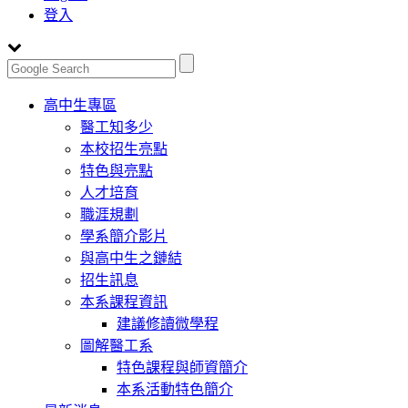
登入
Toggle
高中生專區
navigation
醫工知多少
本校招生亮點
特色與亮點
人才培育
職涯規劃
學系簡介影片
與高中生之鏈結
招生訊息
本系課程資訊
建議修讀微學程
圖解醫工系
特色課程與師資簡介
本系活動特色簡介