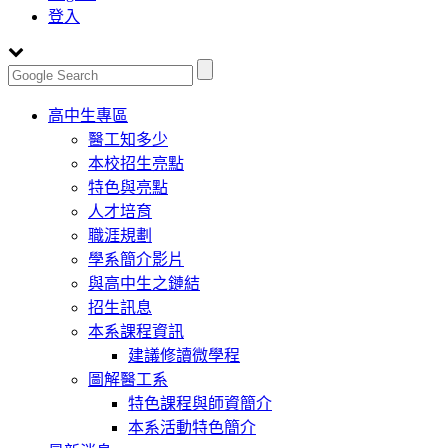
登入
Toggle
高中生專區
navigation
醫工知多少
本校招生亮點
特色與亮點
人才培育
職涯規劃
學系簡介影片
與高中生之鏈結
招生訊息
本系課程資訊
建議修讀微學程
圖解醫工系
特色課程與師資簡介
本系活動特色簡介